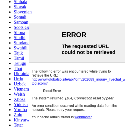
Sinhala
Slovak
Slovenian
Somali
Samoan
Scots Gaelic
Shona
Sindhi
Sundanese
Swahili
Tajik
Tamil
Telugu
Thai
Ukrainian
Urdu
Uzbek
Vietnamese
Welsh
Xhosa
Yiddish
Yoruba
Zulu
Kinyarwanda
Tatar