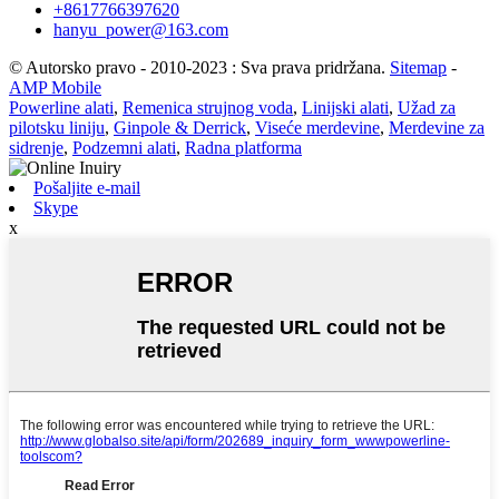
+8617766397620
hanyu_power@163.com
© Autorsko pravo - 2010-2023 : Sva prava pridržana.
Sitemap
-
AMP Mobile
Powerline alati
,
Remenica strujnog voda
,
Linijski alati
,
Užad za
pilotsku liniju
,
Ginpole & Derrick
,
Viseće merdevine
,
Merdevine za
sidrenje
,
Podzemni alati
,
Radna platforma
Pošaljite e-mail
Skype
x