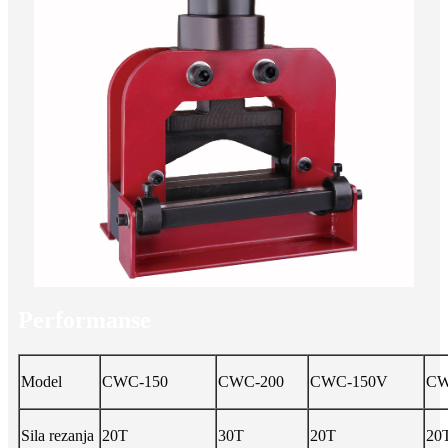
Performanse
Model
CWC-150
CWC-200
CWC-150V
CW
Sila rezanja
20T
30T
20T
20