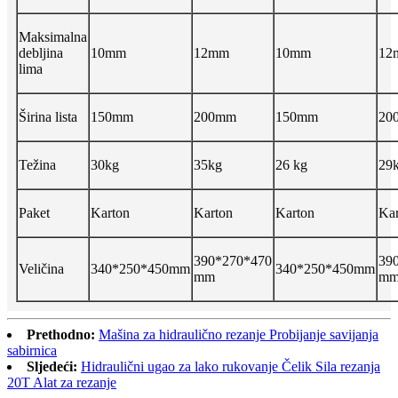
Maksimalna
debljina
10mm
12mm
10mm
12
lima
Širina lista
150mm
200mm
150mm
20
Težina
30kg
35kg
26 kg
29
Paket
Karton
Karton
Karton
Kar
390*270*470
39
Veličina
340*250*450mm
340*250*450mm
mm
m
Prethodno:
Mašina za hidraulično rezanje Probijanje savijanja
sabirnica
Sljedeći:
Hidraulični ugao za lako rukovanje Čelik Sila rezanja
20T Alat za rezanje