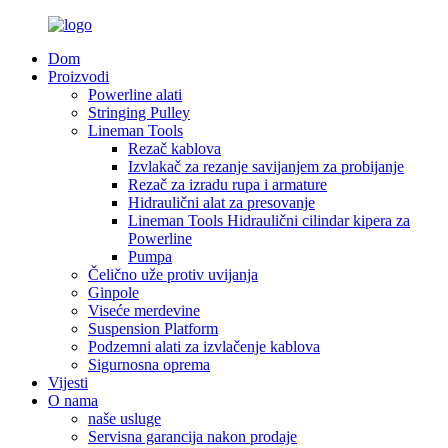
Dom
Proizvodi
Powerline alati
Stringing Pulley
Lineman Tools
Rezač kablova
Izvlakač za rezanje savijanjem za probijanje
Rezač za izradu rupa i armature
Hidraulični alat za presovanje
Lineman Tools Hidraulični cilindar kipera za
Powerline
Pumpa
Čelično uže protiv uvijanja
Ginpole
Viseće merdevine
Suspension Platform
Podzemni alati za izvlačenje kablova
Sigurnosna oprema
Vijesti
O nama
naše usluge
Servisna garancija nakon prodaje