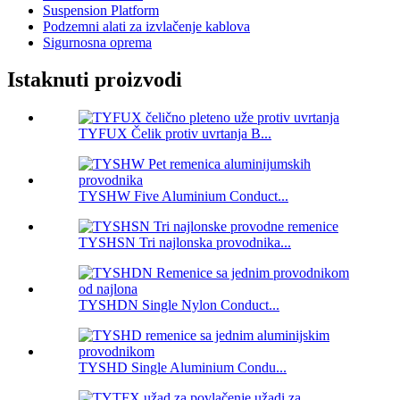
Suspension Platform
Podzemni alati za izvlačenje kablova
Sigurnosna oprema
Istaknuti proizvodi
TYFUX Čelik protiv uvrtanja B...
TYSHW Five Aluminium Conduct...
TYSHSN Tri najlonska provodnika...
TYSHDN Single Nylon Conduct...
TYSHD Single Aluminium Condu...