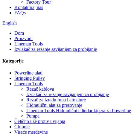
Factory Tour
Kontaktiraj nas
FAQs
English
Dom
Proizvodi
Lineman Tools
Izvlakač za rezanje savijanjem za probijanje
Kategorije
Powerline alati
Stringing Pulley
Lineman Tools
Rezač kablova
Izvlakač za rezanje savijanjem za probijanje
Rezač za izradu rupa i armature
Hidraulični alat za presovanje
Lineman Tools Hidraulični cilindar kipera za Powerline
Pumpa
Čelično uže protiv uvijanja
Ginpole
Viseće merdevine